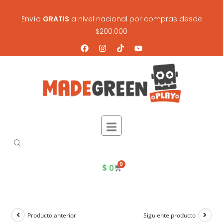
Envío
GRATIS
a nivel nacional por compras desde
$200.000
0
$
0
Producto anterior
Siguiente producto